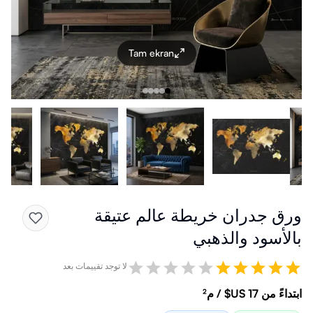
Tam ekran
ورق جدران خريطة عالم عتيقة
بالأسود والذهبي
لا توجد تقييمات بعد
ابتداءً من ‏17 US$ / م²