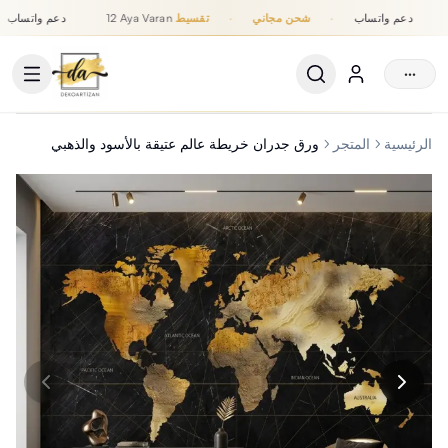
دعم واتساب
·
شحن مجاني
·
تقسيط
12 Aya Varan
دعم واتساب
تقسيط حتى 12 شهر, شحن مجاني, دعم واتساب
···
الرئيسية
المتجر
ورق جدران خريطة عالم عتيقة بالأسود والذهبي