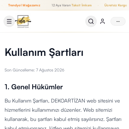
Trendyol Mağazamız
12 Aya Varan
Taksit İmkanı
·
Ücretsiz Kargo
12 Aya Varan Taksit İmkanı, Ücretsiz Kargo, WhatsApp Destek, T
···
Kullanım Şartları
Son Güncelleme:
7 Ağustos 2026
1. Genel Hükümler
Bu Kullanım Şartları, DEKOARTİZAN web sitesini ve
hizmetlerini kullanımınızı düzenler. Web sitemizi
kullanarak, bu şartları kabul etmiş sayılırsınız. Şartları
kabul etmiyorsanız, lütfen web sitemizi kullanmayın.