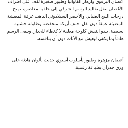
أغصان البرقوق وأزهار الفاوانيا وطيور صغيرة تقف على أطراف
الأغصان تنقل تقاليد الرسم الشرقي إلى خلفية معاصرة. تمنح
درجات البيج الضبابي والأخضر السيلادوني الباهت غرفة المعيشة
المضيئة عمقاً دون ثقل. خلف أريكة منخفضة وطاولة خشبية
بسيطة، يبدو النقش كلوحة معلقة لا كغطاء للجدار. ويبقى الرسم
هادئاً بما يكفي ليعيش مع الأثاث دون أن ينافسه.
أغصان مزهرة وطيور بأسلوب آسيوي حديث بألوان هادئة على
ورق جدران بطباعة رقمية.