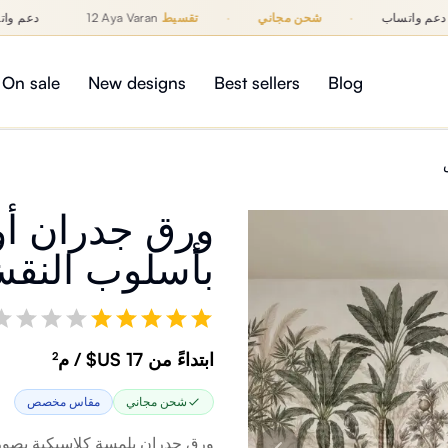
دعم واتساب
·
شحن مجاني
·
تقسيط
12 Aya Varan
دعم 
On sale
New designs
Best sellers
Blog
ورق جدران أو
بأسلوب النق
ابتداءً من ‏17 US$ / م²
شحن مجاني
مقاس مخصص
ورق جدران بلمسة كلاسيكية يصور م