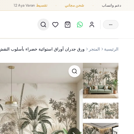
دعم واتساب
·
شحن مجاني
·
تقسيط
12 Aya Varan
···
الرئيسية
المتجر
ورق جدران أوراق استوائية خضراء بأسلوب النقش