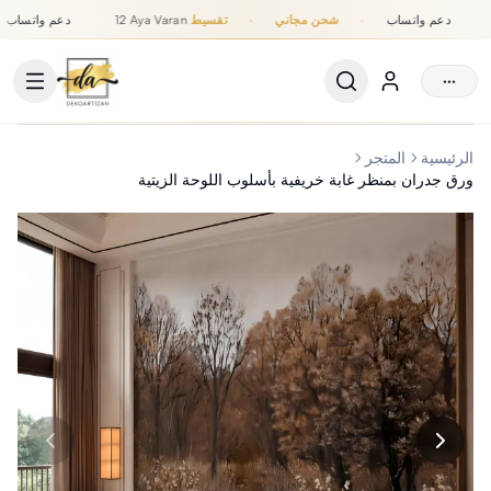
دعم واتساب
·
شحن مجاني
·
تقسيط
12 Aya Varan
دعم واتساب
تقسيط حتى 12 شهر, شحن مجاني, دعم واتساب
···
الرئيسية
المتجر
ورق جدران بمنظر غابة خريفية بأسلوب اللوحة الزيتية