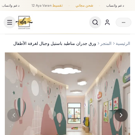
دعم واتساب
·
شحن مجاني
·
تقسيط
12 Aya Varan
دعم واتساب
تقسيط حتى 12 شهر, شحن مجاني, دعم واتساب
···
الرئيسية
المتجر
ورق جدران مناطيد باستيل وجبال لغرفة الأطفال