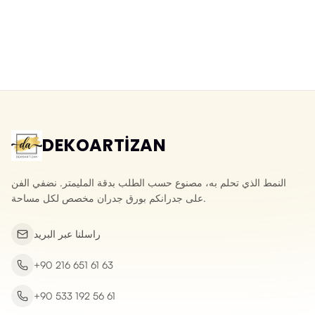
ورق جدران قابل للمسح: بالونات
ورق جدران بلدة خرافية بالألوان
فوق مدينة خرافية لغرف الأطفال
المائية بدرجات باستيل
Yeni ürün
Yeni ürün
DEKOARTİZAN
النمط الذي تحلم به، مصنوع حسب الطلب بدقة المليمتر. نضفي الفن
على جدرانكم بورق جدران مخصص لكل مساحة.
راسلنا عبر البريد
+90 216 651 61 63
+90 533 192 56 61