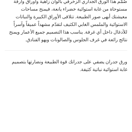
صُمّم هذا الورق الجداري الزخرفي بألوان زاهية وأوراق وارفة
مستوحاة من غابة استوائية خضراء يانعة، فيمنح مساحات
معيشتك أبهى صور الطبيعة. تتلاقى الأوراق الكبيرة والنباتات
الاستوائية والملمس الغابي الكثيف لتقدّم مشهداً عميقاً وآسراً
للأدغال داخل أي غرفة. يناسب هذا التصميم جميع الأعمار ويمنح
نتائج رائعة في غرف الجلوس والصالونات وبهو الفنادق.
ورق جدران يضفي على جدرانك قوة الطبيعة ونضارتها بتصميم
غابة استوائية نباتية كثيفة.