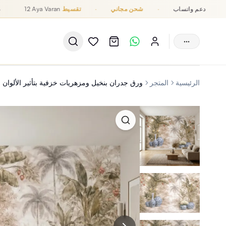
دعم واتساب
·
شحن مجاني
·
تقسيط
12 Aya Varan
···
الرئيسية
المتجر
ورق جدران بنخيل ومزهريات خزفية بتأثير الألوان ال