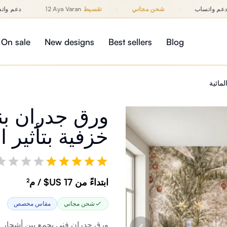
دعم واتساب
·
شحن مجاني
·
تقسيط
12 Aya Varan
دعم 
On sale
New designs
Best sellers
Blog
مائية
ورق جدران بن
خزفية بتأثير ال
ابتداءً من ‏17 US$ / م²
شحن مجاني
مقاس مخصص
ورق جدران فني يجمع بين أشجار الن