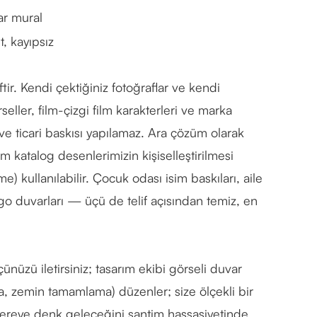
r mural
, kayıpsız
ir. Kendi çektiğiniz fotoğraflar ve kendi
eller, film-çizgi film karakterleri ve marka
 ve ticari baskısı yapılamaz. Ara çözüm olarak
zim katalog desenlerimizin kişiselleştirilmesi
) kullanılabilir. Çocuk odası isim baskıları, aile
o duvarları — üçü de telif açısından temiz, en
ünüzü iletirsiniz; tasarım ekibi görseli duvar
ma, zemin tamamlama) düzenler; size ölçekli bir
ereye denk geleceğini santim hassasiyetinde