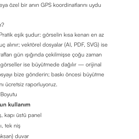
 veya özel bir anın GPS koordinatlarını uydu
n?
Pratik eşik şudur: görselin kısa kenarı en az
 alınır; vektörel dosyalar (AI, PDF, SVG) ise
rafları gün ışığında çekilmişse çoğu zaman
 görseller ise büyütmede dağılır — orijinal
osyayı bize gönderin; baskı öncesi büyütme
ı ücretsiz raporluyoruz.
 Boyutu
un kullanım
, kapı üstü panel
ı, tek niş
aksan) duvar