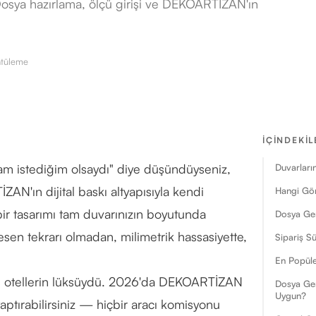
r? Dosya hazırlama, ölçü girişi ve DEKOARTİZAN'ın
tüleme
İÇINDEKIL
am istediğim olsaydı" diye düşündüyseniz,
Duvarların
AN'ın dijital baskı altyapısıyla kendi
Hangi Görs
bir tasarımı tam duvarınızın boyutunda
Dosya Ger
esen tekrarı olmadan, milimetrik hassasiyette,
Sipariş S
En Popüle
ks otellerin lüksüydü. 2026'da DEKOARTİZAN
Dosya Ger
Uygun?
yaptırabilirsiniz — hiçbir aracı komisyonu