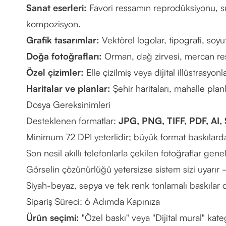
Sanat eserleri:
Favori ressamın reprodüksiyonu, su
kompozisyon.
Grafik tasarımlar:
Vektörel logolar, tipografi, soyu
Doğa fotoğrafları:
Orman, dağ zirvesi, mercan resi
Özel çizimler:
Elle çizilmiş veya dijital illüstrasyo
Haritalar ve planlar:
Şehir haritaları, mahalle plan
Dosya Gereksinimleri
Desteklenen formatlar:
JPG, PNG, TIFF, PDF, AI,
Minimum 72 DPI yeterlidir; büyük format baskılarda 
Son nesil akıllı telefonlarla çekilen fotoğraflar genel
Görselin çözünürlüğü yetersizse sistem sizi uyarır — 
Siyah-beyaz, sepya ve tek renk tonlamalı baskılar
Sipariş Süreci: 6 Adımda Kapınıza
Ürün seçimi:
"Özel baskı" veya "Dijital mural" kateg