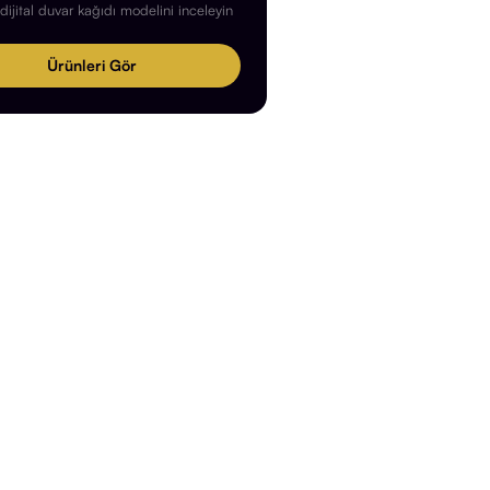
ijital duvar kağıdı modelini inceleyin
Ürünleri Gör