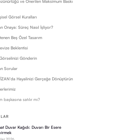
özünürlüğü ve Önerilen Maksimum Baskı
işisel Görsel Kuralları
n Onaya: Süreç Nasıl İşliyor?
tenen Beş Özel Tasarım
evize Beklentisi
 Görselinizi Gönderin
an Sorular
ZAN'da Hayalinizi Gerçeğe Dönüştürün
berlerimiz
m başkasına satılır mı?
ILAR
at Duvar Kağıdı: Duvarı Bir Esere
virmek
Haz 2026