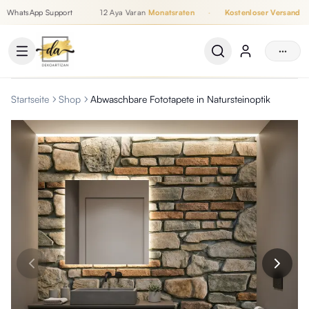
WhatsApp Support
12 Aya Varan
Monatsraten
·
Kostenloser Versand
Bis zu 12 Monatsraten, Kostenloser Versand, WhatsApp Support
···
Startseite
Shop
Abwaschbare Fototapete in Natursteinoptik