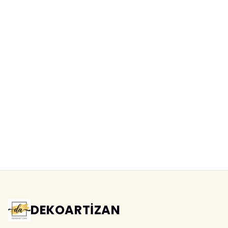
Abwaschbare 3D-Fototapete
3D-Fototapete Schiefer Naturstein
Bruchsteinoptik
Yeni ürün
Yeni ürün
DEKOARTİZAN