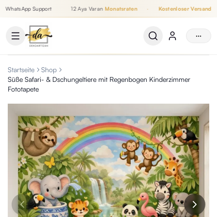
WhatsApp Support
12 Aya Varan
Monatsraten
·
Kostenloser Versand
Bis zu 12 Monatsraten, Kostenloser Versand, WhatsApp Support
···
Startseite
Shop
Süße Safari- & Dschungeltiere mit Regenbogen Kinderzimmer
Fototapete