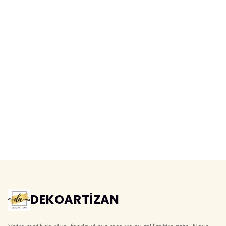
Papier peint lavable ballons au-
Papier peint ville de conte à
dessus d'une ville de conte pour
l'aquarelle, tons pastel
chambre d'enfant
Yeni ürün
Yeni ürün
DEKOARTİZAN