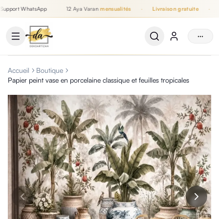
upport WhatsApp
12 Aya Varan
mensualités
·
Livraison gratuite
·
S
Jusqu'à 12 mensualités, Livraison gratuite, Support WhatsApp
···
Accueil
Boutique
Papier peint vase en porcelaine classique et feuilles tropicales