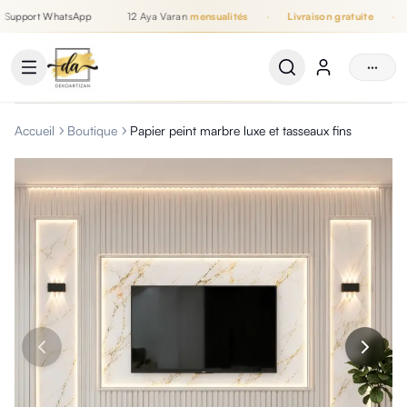
Support WhatsApp
12 Aya Varan
mensualités
·
Livraison gratuite
·
Jusqu'à 12 mensualités, Livraison gratuite, Support WhatsApp
···
Accueil
Boutique
Papier peint marbre luxe et tasseaux fins