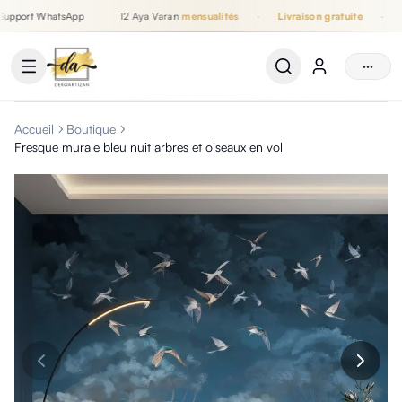
upport WhatsApp
12 Aya Varan
mensualités
·
Livraison gratuite
·
S
Jusqu'à 12 mensualités, Livraison gratuite, Support WhatsApp
···
Accueil
Boutique
Fresque murale bleu nuit arbres et oiseaux en vol