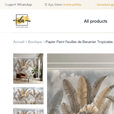
Support WhatsApp
12 Aya Varan
mensualités
·
Livraison gratu
Jusqu'à 12 mensualités, Livraison gratuite, Support WhatsApp
İZAN
All products
Accueil
Boutique
Papier Peint Feuilles de Bananier Tropicales