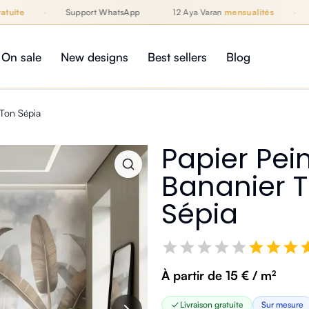
ite
·
Support WhatsApp
12 Aya Varan
mensualités
·
Li
On sale
New designs
Best sellers
Blog
 Ton Sépia
Papier Pein
Bananier T
Sépia
À partir de 15 € / m²
Livraison gratuite
Sur mesure