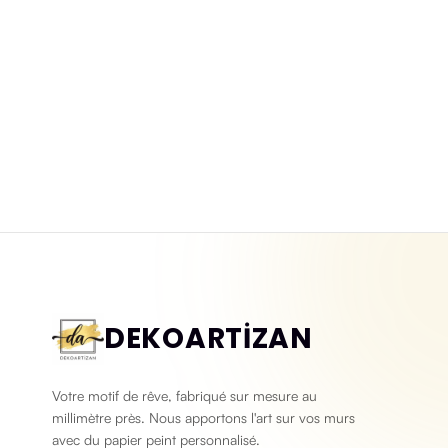
Papier peint 3D lavable pierre
Papier peint 3D pierr
éclatée
naturelle
Yeni ürün
Yeni ürün
DEKOARTİZAN
Votre motif de rêve, fabriqué sur mesure au
millimètre près. Nous apportons l'art sur vos murs
avec du papier peint personnalisé.