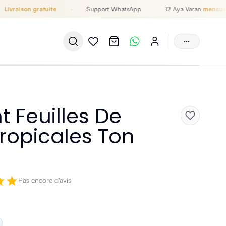
vraison gratuite
·
Support WhatsApp
12 Aya Varan
mensualité
···
t Feuilles De
ropicales Ton
Pas encore d'avis