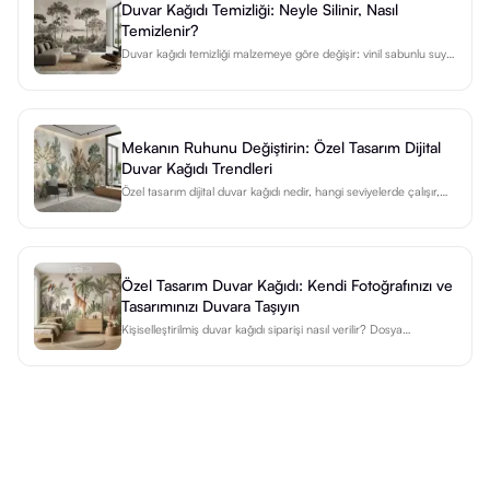
Duvar Kağıdı Temizliği: Neyle Silinir, Nasıl
Temizlenir?
Duvar kağıdı temizliği malzemeye göre değişir: vinil sabunlu suyla
silinir, non-woven sadece nemli bez ister. Adım adım rehber ve
leke tablosu burada.
Mekanın Ruhunu Değiştirin: Özel Tasarım Dijital
Duvar Kağıdı Trendleri
Özel tasarım dijital duvar kağıdı nedir, hangi seviyelerde çalışır,
2026 kullanımları ve gerçek bir projenin baştan sona nasıl
ilerlediği — üretici gözünden.
Özel Tasarım Duvar Kağıdı: Kendi Fotoğrafınızı ve
Tasarımınızı Duvara Taşıyın
Kişiselleştirilmiş duvar kağıdı siparişi nasıl verilir? Dosya
hazırlama, ölçü girişi ve DEKOARTİZAN'ın özel baskı süreci
hakkında kapsamlı rehber.