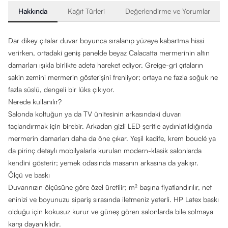
Hakkında
Kağıt Türleri
Değerlendirme ve Yorumlar
Dar dikey çıtalar duvar boyunca sıralanıp yüzeye kabartma hissi
verirken, ortadaki geniş panelde beyaz Calacatta mermerinin altın
damarları ışıkla birlikte adeta hareket ediyor. Greige-gri çıtaların
sakin zemini mermerin gösterişini frenliyor; ortaya ne fazla soğuk ne
fazla süslü, dengeli bir lüks çıkıyor.
Nerede kullanılır?
Salonda koltuğun ya da TV ünitesinin arkasındaki duvarı
taçlandırmak için birebir. Arkadan gizli LED şeritle aydınlatıldığında
mermerin damarları daha da öne çıkar. Yeşil kadife, krem bouclé ya
da pirinç detaylı mobilyalarla kurulan modern-klasik salonlarda
kendini gösterir; yemek odasında masanın arkasına da yakışır.
Ölçü ve baskı
Duvarınızın ölçüsüne göre özel üretilir; m² başına fiyatlandırılır, net
eninizi ve boyunuzu sipariş sırasında iletmeniz yeterli. HP Latex baskı
olduğu için kokusuz kurur ve güneş gören salonlarda bile solmaya
karşı dayanıklıdır.