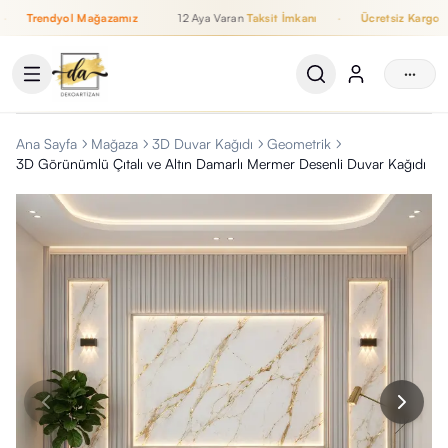
Trendyol Mağazamız
12 Aya Varan
Taksit İmkanı
·
Ücretsiz Kargo
12 Aya Varan Taksit İmkanı, Ücretsiz Kargo, WhatsApp Destek, T
···
Ana Sayfa
Mağaza
3D Duvar Kağıdı
Geometrik
3D Görünümlü Çıtalı ve Altın Damarlı Mermer Desenli Duvar Kağıdı