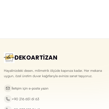
Silinebilir 3D Patlatma Taş Desenli
Doğal Kayrak Taşı Desenli 3
Duvar Kağıdı
Boyutlu Duvar Kağıdı
Yeni ürün
Yeni ürün
DEKOARTİZAN
Hayalinizdeki desen, milimetrik ölçüde kapınıza kadar. Her mekana
uygun, özel üretim duvar kağıtlarıyla evinize sanat taşıyoruz.
İletişim için e-posta yazın
+90 216 651 61 63