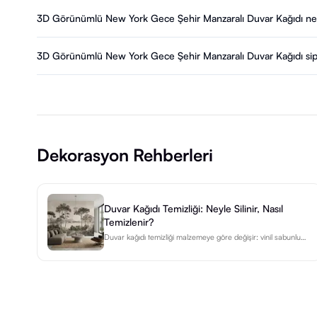
3D Görünümlü New York Gece Şehir Manzaralı Duvar Kağıdı ne k
3D Görünümlü New York Gece Şehir Manzaralı Duvar Kağıdı sipar
Dekorasyon Rehberleri
Duvar Kağıdı Temizliği: Neyle Silinir, Nasıl
Temizlenir?
Duvar kağıdı temizliği malzemeye göre değişir: vinil sabunlu
suyla silinir, non-woven sadece nemli bez ister. Adım adım
rehber ve leke tablosu burada.