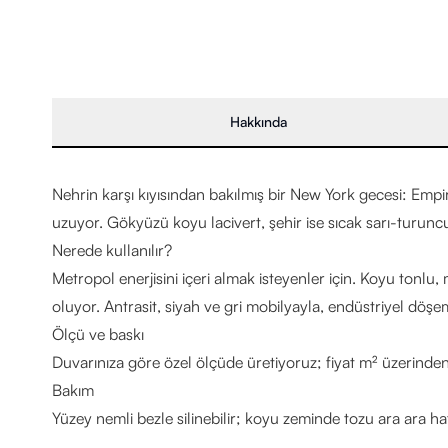
Hakkında
Nehrin karşı kıyısından bakılmış bir New York gecesi: Emp
uzuyor. Gökyüzü koyu lacivert, şehir ise sıcak sarı-turuncu
Nerede kullanılır?
Metropol enerjisini içeri almak isteyenler için. Koyu tonl
oluyor. Antrasit, siyah ve gri mobilyayla, endüstriyel döşem
Ölçü ve baskı
Duvarınıza göre özel ölçüde üretiyoruz; fiyat m² üzerinden 
Bakım
Yüzey nemli bezle silinebilir; koyu zeminde tozu ara ara haf