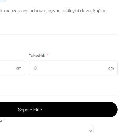
r manzarasını odanıza taşıyan etkileyici duvar kağıdı.
Yükseklik
*
cm
cm
Sepete Ekle
rü
*