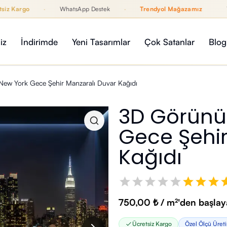
Kargo
·
WhatsApp Destek
·
Trendyol Mağazamız
12 Ay
rendyol Mağazamız
iz
İndirimde
Yeni Tasarımlar
Çok Satanlar
Blog
ew York Gece Şehir Manzaralı Duvar Kağıdı
3D Görünü
Gece Şehir
Kağıdı
750,00 ₺ / m²'den başlaya
Ücretsiz Kargo
Özel Ölçü Üret