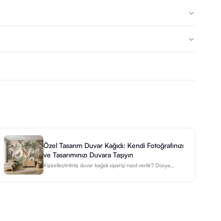
Özel Tasarım Duvar Kağıdı: Kendi Fotoğrafınızı
ve Tasarımınızı Duvara Taşıyın
Kişiselleştirilmiş duvar kağıdı siparişi nasıl verilir? Dosya
hazırlama, ölçü girişi ve DEKOARTİZAN'ın özel baskı süreci
hakkında kapsamlı rehber.