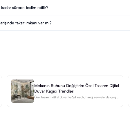
adar sürede teslim edilir?
işinde taksit imkânı var mı?
Mekanın Ruhunu Değiştirin: Özel Tasarım Dijital
Duvar Kağıdı Trendleri
Özel tasarım dijital duvar kağıdı nedir, hangi seviyelerde çalışır,
2026 kullanımları ve gerçek bir projenin baştan sona nasıl
ilerlediği — üretici gözünden.