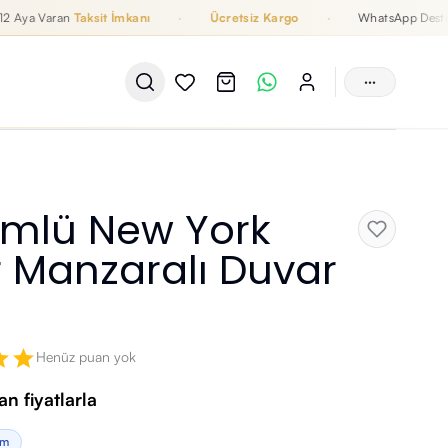
a Varan
Taksit İmkanı
·
Ücretsiz Kargo
·
WhatsApp Destek
···
mlü New York
 Manzaralı Duvar
Henüz puan yok
n fiyatlarla
im