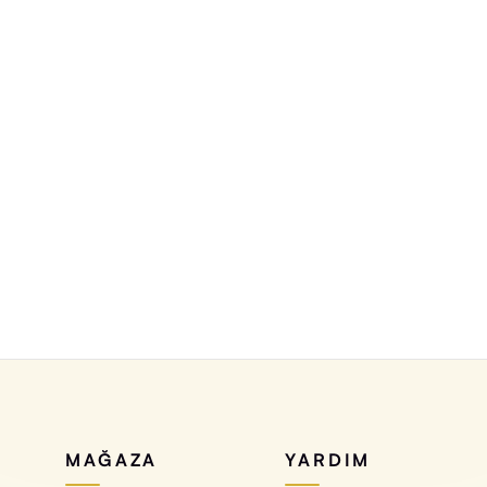
sı Tasarımlı
ağıdı
MAĞAZA
YARDIM