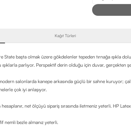
Kağıt Türleri
ire State başta olmak üzere gökdelenler tepeden tırnağa ışıkla do
 ışıklarla parlıyor. Perspektif derin olduğu için duvar, gerçekten ş
u, modern salonlarda kanepe arkasında güçlü bir sahne kuruyor; çal
elerle çok iyi anlaşıyor.
hesaplanır, net ölçüyü sipariş sırasında iletmeniz yeterli. HP Late
if nemli bezle almanız yeterli.