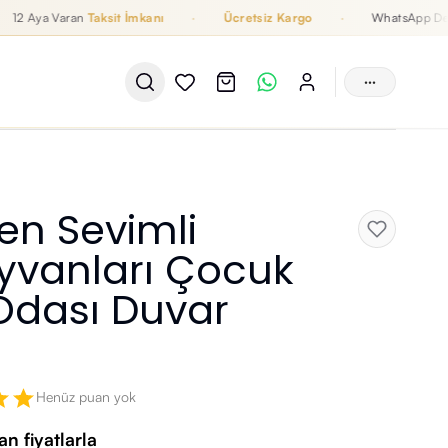
Aya Varan
Taksit İmkanı
·
Ücretsiz Kargo
·
WhatsApp Destek
···
ren Sevimli
vanları Çocuk
Odası Duvar
Henüz puan yok
n fiyatlarla