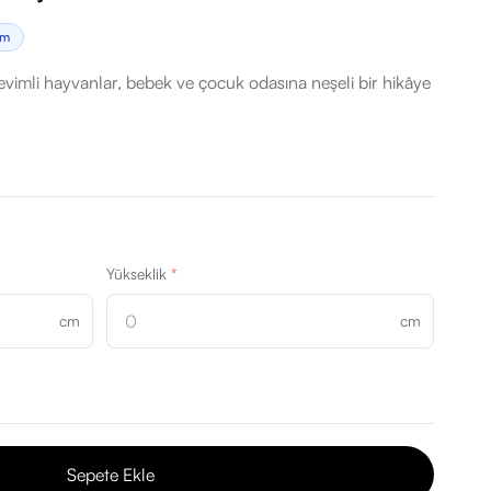
im
evimli hayvanlar, bebek ve çocuk odasına neşeli bir hikâye
Yükseklik
*
cm
cm
Sepete Ekle