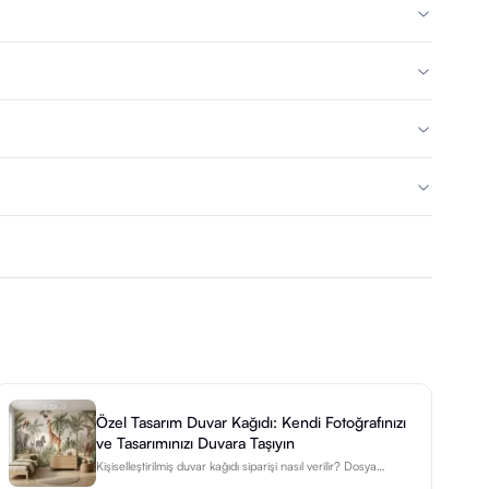
Özel Tasarım Duvar Kağıdı: Kendi Fotoğrafınızı
ve Tasarımınızı Duvara Taşıyın
Kişiselleştirilmiş duvar kağıdı siparişi nasıl verilir? Dosya
hazırlama, ölçü girişi ve DEKOARTİZAN'ın özel baskı süreci