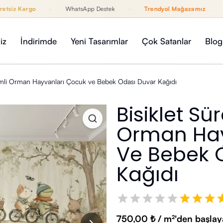
z Kargo
·
WhatsApp Destek
·
Trendyol Mağazamız
12 
rendyol Mağazamız
iz
İndirimde
Yeni Tasarımlar
Çok Satanlar
Blog
vimli Orman Hayvanları Çocuk ve Bebek Odası Duvar Kağıdı
Bisiklet Sü
Orman Hay
Ve Bebek 
Kağıdı
750,00 ₺ / m²'den başlaya