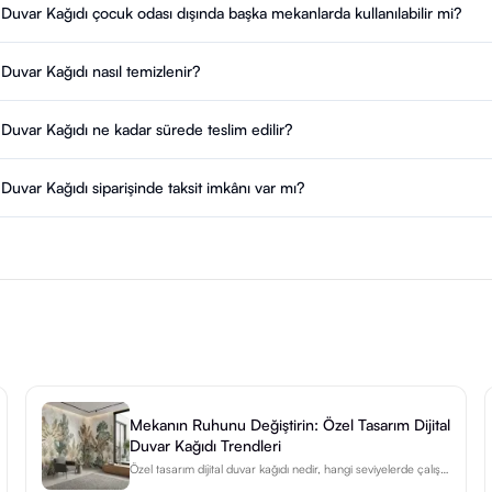
uvar Kağıdı çocuk odası dışında başka mekanlarda kullanılabilir mi?
uvar Kağıdı nasıl temizlenir?
uvar Kağıdı ne kadar sürede teslim edilir?
uvar Kağıdı siparişinde taksit imkânı var mı?
Mekanın Ruhunu Değiştirin: Özel Tasarım Dijital
Duvar Kağıdı Trendleri
Özel tasarım dijital duvar kağıdı nedir, hangi seviyelerde çalışır,
2026 kullanımları ve gerçek bir projenin baştan sona nasıl