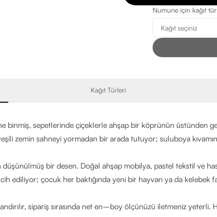
Numune için kağıt tü
Kağıt Türleri
rine binmiş, sepetlerinde çiçeklerle ahşap bir köprünün üstünden ge
ili zemin sahneyi yormadan bir arada tutuyor; suluboya kıvamındaki
in düşünülmüş bir desen. Doğal ahşap mobilya, pastel tekstil ve ha
ih ediliyor; çocuk her baktığında yeni bir hayvan ya da kelebek fa
landırılır, sipariş sırasında net en–boy ölçünüzü iletmeniz yeterli