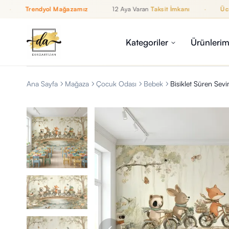
Trendyol Mağazamız
12 Aya Varan
Taksit İmkanı
·
Ücretsi
12 Aya Varan Taksit İmkanı, Ücretsiz Kargo, WhatsApp Destek, T
İZAN
Kategoriler
Ürünlerim
Ana Sayfa
Mağaza
Çocuk Odası
Bebek
Bisiklet Süren Se