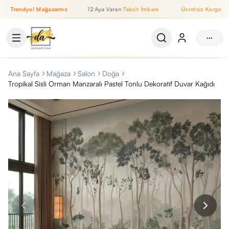
Trendyol Mağazamız
12 Aya Varan
Taksit İmkanı
·
Ücretsiz Kargo
·
12 Aya Varan Taksit İmkanı, Ücretsiz Kargo, WhatsApp Destek, T
···
Ana Sayfa
Mağaza
Salon
Doğa
Tropikal Sisli Orman Manzaralı Pastel Tonlu Dekoratif Duvar Kağıdı