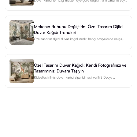
Duvar kağıdı temizliği malzemeye göre değişir: vinil sabunlu suyla
silinir, non-woven sadece nemli bez ister. Adım adım rehber ve
leke tablosu burada.
Mekanın Ruhunu Değiştirin: Özel Tasarım Dijital
Duvar Kağıdı Trendleri
Özel tasarım dijital duvar kağıdı nedir, hangi seviyelerde çalışır,
2026 kullanımları ve gerçek bir projenin baştan sona nasıl
ilerlediği — üretici gözünden.
Özel Tasarım Duvar Kağıdı: Kendi Fotoğrafınızı ve
Tasarımınızı Duvara Taşıyın
Kişiselleştirilmiş duvar kağıdı siparişi nasıl verilir? Dosya
hazırlama, ölçü girişi ve DEKOARTİZAN'ın özel baskı süreci
hakkında kapsamlı rehber.