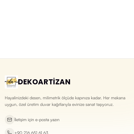
Masal Şehrinde Uçan Balonlar:
Akvarel Masal Kasabası Tasarımlı
Sulu Boya Çocuk ve Bebek Odası
Pastel Tonlar Duvar Kağıdı
Silinebilir Duvar Kağıdı
Yeni ürün
Yeni ürün
DEKOARTİZAN
Hayalinizdeki desen, milimetrik ölçüde kapınıza kadar. Her mekana
uygun, özel üretim duvar kağıtlarıyla evinize sanat taşıyoruz.
İletişim için e-posta yazın
+90 216 651 61 63