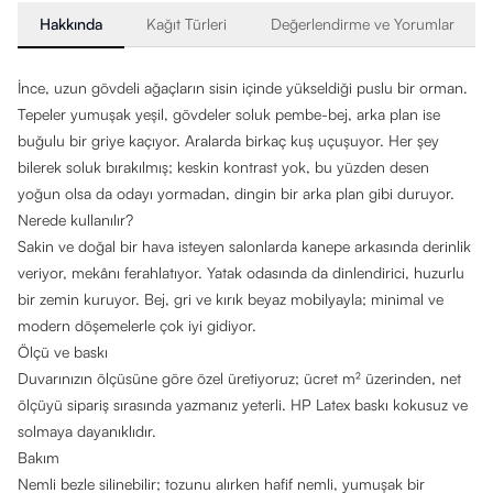
Hakkında
Kağıt Türleri
Değerlendirme ve Yorumlar
İnce, uzun gövdeli ağaçların sisin içinde yükseldiği puslu bir orman.
Tepeler yumuşak yeşil, gövdeler soluk pembe-bej, arka plan ise
buğulu bir griye kaçıyor. Aralarda birkaç kuş uçuşuyor. Her şey
bilerek soluk bırakılmış; keskin kontrast yok, bu yüzden desen
yoğun olsa da odayı yormadan, dingin bir arka plan gibi duruyor.
Nerede kullanılır?
Sakin ve doğal bir hava isteyen salonlarda kanepe arkasında derinlik
veriyor, mekânı ferahlatıyor. Yatak odasında da dinlendirici, huzurlu
bir zemin kuruyor. Bej, gri ve kırık beyaz mobilyayla; minimal ve
modern döşemelerle çok iyi gidiyor.
Ölçü ve baskı
Duvarınızın ölçüsüne göre özel üretiyoruz; ücret m² üzerinden, net
ölçüyü sipariş sırasında yazmanız yeterli. HP Latex baskı kokusuz ve
solmaya dayanıklıdır.
Bakım
Nemli bezle silinebilir; tozunu alırken hafif nemli, yumuşak bir