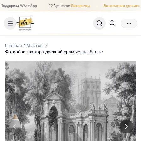
оддержка WhatsApp
12 Aya Varan
Рассрочка
·
Бесплатная доставка
Рассрочка до 12 месяцев, Бесплатная доставка, Поддержка
···
Главная
Магазин
Фотообои гравюра древний храм черно-белые