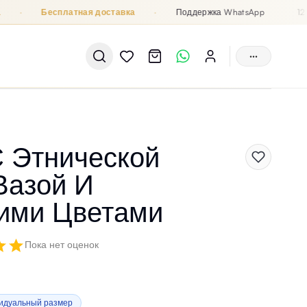
·
Бесплатная доставка
·
Поддержка WhatsApp
12 Aya
···
 Этнической
Вазой И
кими Цветами
Пока нет оценок
идуальный размер