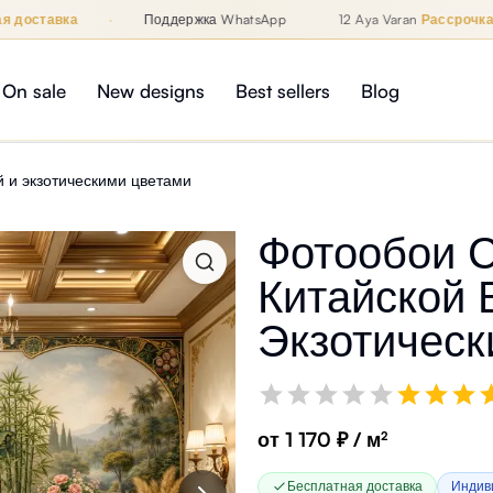
оставка
·
Поддержка WhatsApp
12 Aya Varan
Рассрочка
 WhatsApp
On sale
New designs
Best sellers
Blog
й и экзотическими цветами
Фотообои С
Китайской 
Экзотичес
от 1 170 ₽ / м²
Бесплатная доставка
Индив