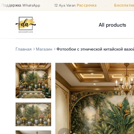
ддержка WhatsApp
12 Aya Varan
Рассрочка
·
Бесплатная д
Рассрочка до 12 месяцев, Бесплатная доставка, Поддержка
İZAN
All products
Главная
Магазин
Фотообои с этнической китайской вазо