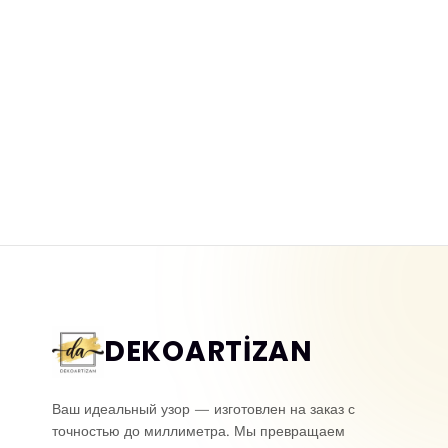
Моющиеся 3D фотообои
3D фотообои под на
рваный камень
сланец
Yeni ürün
Yeni ürün
DEKOARTİZAN
Ваш идеальный узор — изготовлен на заказ с
точностью до миллиметра. Мы превращаем