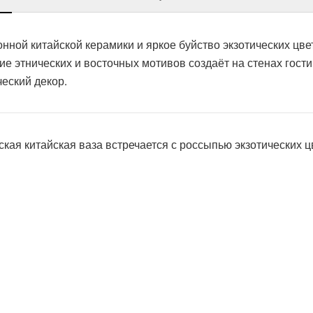
ной китайской керамики и яркое буйство экзотических цве
ние этнических и восточных мотивов создаёт на стенах гос
еский декор.
кая китайская ваза встречается с россыпью экзотических ц