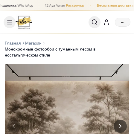
ддержка WhatsApp
12 Aya Varan
Рассрочка
·
Бесплатная доставка
Рассрочка до 12 месяцев, Бесплатная доставка, Поддержка
···
Главная
Магазин
Монохромные фотообои с туманным лесом в
ностальгическом стиле