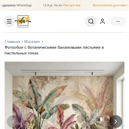
ддержка WhatsApp
12 Aya Varan
Рассрочка
·
Бесплатная доставка
Рассрочка до 12 месяцев, Бесплатная доставка, Поддержка
···
Главная
Магазин
Фотообои с ботаническими банановыми листьями в
пастельных тонах