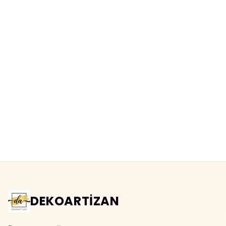
Моющиеся фотообои «шары над
Акварельные фотообои
сказочным городом» для
«сказочный городок» в
детской
пастельных тонах
Yeni ürün
Yeni ürün
DEKOARTİZAN