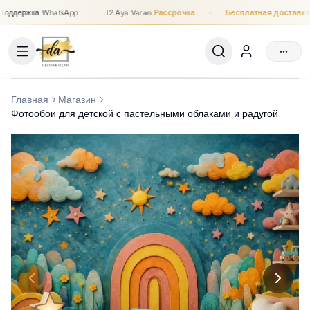
оддержка WhatsApp
12 Aya Varan
Рассрочка
·
Бесплатная доставка
Рассрочка до 12 месяцев, Бесплатная доставка, Поддержка
···
Главная
Магазин
Фотообои для детской с пастельными облаками и радугой