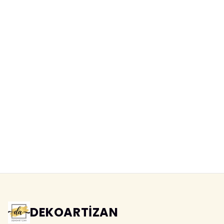
Моющиеся фотообои «шары над
Акварельные фотообои
сказочным городом» для
«сказочный городок» в
детской
пастельных тонах
Yeni ürün
Yeni ürün
DEKOARTİZAN