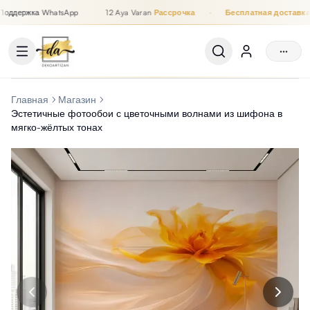
оддержка WhatsApp
12 Aya Varan
Рассрочка
·
Бесплатная доставка
Рассрочка до 12 месяцев, Бесплатная доставка, Поддержка
···
Главная
Магазин
Эстетичные фотообои с цветочными волнами из шифона в
мягко-жёлтых тонах