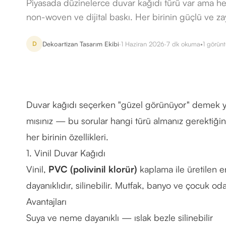
Piyasada düzinelerce duvar kağıdı türü var ama hepsi
non-woven ve dijital baskı. Her birinin güçlü ve zay
Dekoartizan Tasarım Ekibi
·
1 Haziran 2026
·
7
dk okuma
•
1
görünt
D
Duvar kağıdı seçerken "güzel görünüyor" demek ye
mısınız — bu sorular hangi türü almanız gerektiğini 
her birinin özellikleri.
1. Vinil Duvar Kağıdı
Vinil,
PVC (polivinil klorür)
kaplama ile üretilen e
dayanıklıdır, silinebilir. Mutfak, banyo ve çocuk o
Avantajları
Suya ve neme dayanıklı — ıslak bezle silinebilir