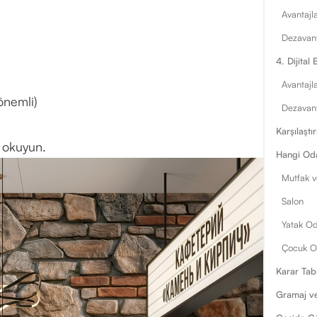
Avantajla
Dezavant
4. Dijital
Avantajla
önemli)
Dezavant
Karşılaşt
okuyun.
Hangi Oda
Mutfak 
Salon
Yatak Od
Çocuk O
Karar Tab
Gramaj ve