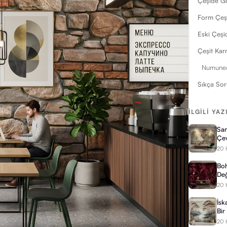
Çeşide Gö
Form Çeşi
Eski Çeşi
Çeşit Kar
Numunede
Sıkça Sor
İLGILI YAZ
San
Çe
20 
Boh
Değ
20 
İsk
Bir
20 