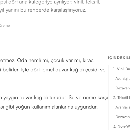
 dört ana kategoriye ayrılıyor: vinil, tekstil,
ıf yanını bu rehberde karşılaştırıyoruz.
üleme
İÇINDEKIL
tmez. Oda nemli mi, çocuk var mı, kiracı
belirler. İşte dört temel duvar kağıdı çeşidi ve
1. Vinil D
Avantajla
Dezavant
n yaygın duvar kağıdı türüdür. Su ve neme karşı
2. Tekstil
dası gibi yoğun kullanım alanlarına uygundur.
Avantajla
Dezavant
3. Non-Wo