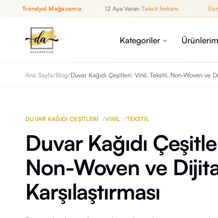
Trendyol Mağazamız
12 Aya Varan
Taksit İmkanı
·
Ücretsiz 
12 Aya Varan Taksit İmkanı, Ücretsiz Kargo, WhatsApp Destek, T
İZAN
Kategoriler
Ürünlerim
Ana Sayfa
/
Blog
/
Duvar Kağıdı Çeşitleri: Vinil, Tekstil, Non-Woven ve Di
DUVAR KAĞIDI ÇEŞITLERI
/
VINIL
/
TEKSTIL
Duvar Kağıdı Çeşitleri
Non-Woven ve Dijita
Karşılaştırması