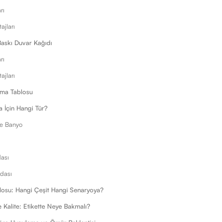
rı
ajları
 Baskı Duvar Kağıdı
rı
ajları
ırma Tablosu
 İçin Hangi Tür?
ve Banyo
ası
dası
losu: Hangi Çeşit Hangi Senaryoya?
 Kalite: Etikette Neye Bakmalı?