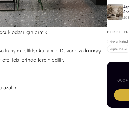
Jap
Ses
20 
çocuk odası için pratik.
ETIKETLE
duvar kağıdı 
dijital baskı
karışım iplikler kullanılır. Duvarınıza
kumaş
otel lobilerinde tercih edilir.
1000+ d
 azaltır