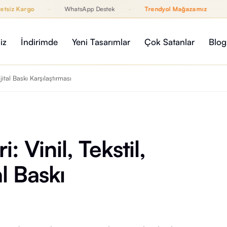
Kargo
·
WhatsApp Destek
·
Trendyol Mağazamız
12 Ay
rendyol Mağazamız
iz
İndirimde
Yeni Tasarımlar
Çok Satanlar
Blog
jital Baskı Karşılaştırması
: Vinil, Tekstil,
l Baskı