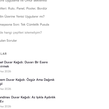
re Uygulama ve Ömür Beklentisi
tleri: Rulo, Panel, Poster, Bordür
din Üzerine Yenisi Uygulanır mı?
maşasına Son: Tek Cümlelik Pusula
 hangi çeşitleri istemeliyim?
ulan Sorular
ILAR
at Duvar Kağıdı: Duvarı Bir Esere
virmek
Haz 2026
em Duvar Kağıdı: Özgür Ama Dağınık
il
Haz 2026
andinav Duvar Kağıdı: Az Işıkla Aydınlık
 Ev
Haz 2026