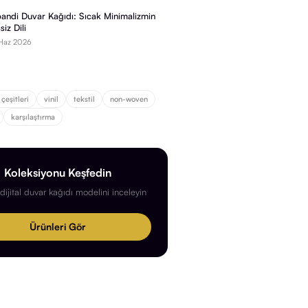
andi Duvar Kağıdı: Sıcak Minimalizmin
siz Dili
Haz 2026
R
çeşitleri
vinil
tekstil
non-woven
karşılaştırma
Koleksiyonu Keşfedin
ijital duvar kağıdı modelini inceleyin
Ürünleri Gör