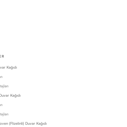
ER
uvar Kağıdı
rı
ajları
 Duvar Kağıdı
rı
ajları
ven (Flizelinli) Duvar Kağıdı