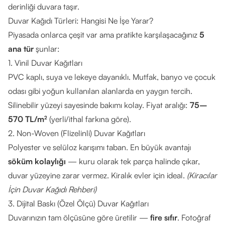
derinliği duvara taşır.
Duvar Kağıdı Türleri: Hangisi Ne İşe Yarar?
Piyasada onlarca çeşit var ama pratikte karşılaşacağınız
5
ana tür
şunlar:
1. Vinil Duvar Kağıtları
PVC kaplı, suya ve lekeye dayanıklı. Mutfak, banyo ve çocuk
odası gibi yoğun kullanılan alanlarda en yaygın tercih.
Silinebilir yüzeyi sayesinde bakımı kolay. Fiyat aralığı:
75–
570 TL/m²
(yerli/ithal farkına göre).
2. Non-Woven (Flizelinli) Duvar Kağıtları
Polyester ve selüloz karışımı taban. En büyük avantajı
söküm kolaylığı
— kuru olarak tek parça halinde çıkar,
duvar yüzeyine zarar vermez. Kiralık evler için ideal.
(
Kiracılar
İçin Duvar Kağıdı Rehberi
)
3. Dijital Baskı (Özel Ölçü) Duvar Kağıtları
Duvarınızın tam ölçüsüne göre üretilir —
fire sıfır
. Fotoğraf