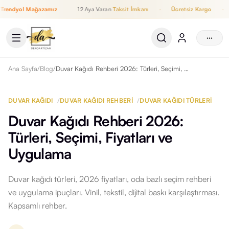
yol Mağazamız
12 Aya Varan
Taksit İmkanı
·
Ücretsiz Kargo
·
Wha
12 Aya Varan Taksit İmkanı, Ücretsiz Kargo, WhatsApp Destek, T
···
Ana Sayfa
/
Blog
/
Duvar Kağıdı Rehberi 2026: Türleri, Seçimi, Fiyatları ve Uygulama
DUVAR KAĞIDI
/
DUVAR KAĞIDI REHBERI
/
DUVAR KAĞIDI TÜRLERI
Duvar Kağıdı Rehberi 2026:
Türleri, Seçimi, Fiyatları ve
Uygulama
Duvar kağıdı türleri, 2026 fiyatları, oda bazlı seçim rehberi
ve uygulama ipuçları. Vinil, tekstil, dijital baskı karşılaştırması.
Kapsamlı rehber.