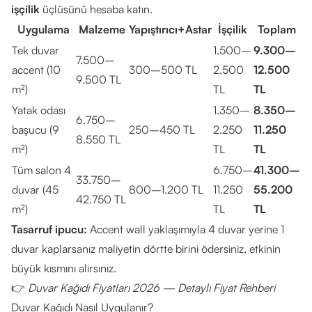
işçilik
üçlüsünü hesaba katın.
Uygulama
Malzeme
Yapıştırıcı+Astar
İşçilik
Toplam
Tek duvar
1.500–
9.300–
7.500–
accent (10
300–500 TL
2.500
12.500
9.500 TL
m²)
TL
TL
Yatak odası
1.350–
8.350–
6.750–
başucu (9
250–450 TL
2.250
11.250
8.550 TL
m²)
TL
TL
Tüm salon 4
6.750–
41.300–
33.750–
duvar (45
800–1.200 TL
11.250
55.200
42.750 TL
m²)
TL
TL
Tasarruf ipucu:
Accent wall yaklaşımıyla 4 duvar yerine 1
duvar kaplarsanız maliyetin dörtte birini ödersiniz, etkinin
büyük kısmını alırsınız.
👉
Duvar Kağıdı Fiyatları 2026 — Detaylı Fiyat Rehberi
Duvar Kağıdı Nasıl Uygulanır?