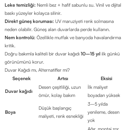
Leke temizliği:
Nemli bez + hafif sabunlu su. Vinil ve dijital
baskı yüzeyler kolayca silinir.
Direkt güneş koruması:
UV maruziyeti renk solmasına
neden olabilir. Güneş alan duvarlarda perde kullanın.
Nem kontrolü:
Özellikle mutfak ve banyoda havalandırma
kritik.
Doğru bakımla kaliteli bir duvar kağıdı
10–15 yıl
ilk günkü
görünümünü korur.
Duvar Kağıdı mı, Alternatifler mi?
Seçenek
Artısı
Eksisi
Desen çeşitliliği, uzun
İlk maliyet
Duvar kağıdı
ömür, kolay bakım
boyadan yüksek
3–5 yılda
Düşük başlangıç
Boya
yenileme, desen
maliyeti, renk esnekliği
yok
Ağır, montaj zor,