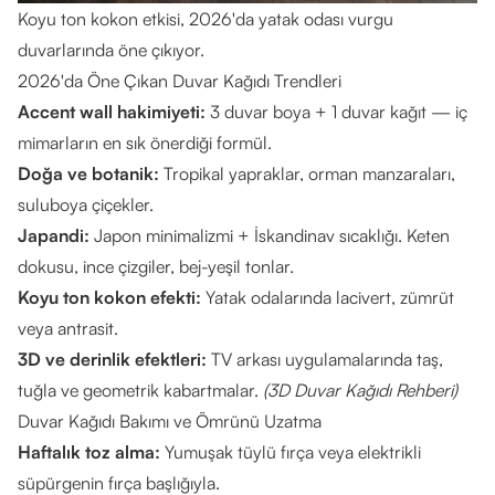
Koyu ton kokon etkisi, 2026'da yatak odası vurgu
duvarlarında öne çıkıyor.
2026'da Öne Çıkan Duvar Kağıdı Trendleri
Accent wall hakimiyeti:
3 duvar boya + 1 duvar kağıt — iç
mimarların en sık önerdiği formül.
Doğa ve botanik:
Tropikal yapraklar, orman manzaraları,
suluboya çiçekler.
Japandi:
Japon minimalizmi + İskandinav sıcaklığı. Keten
dokusu, ince çizgiler, bej-yeşil tonlar.
Koyu ton kokon efekti:
Yatak odalarında lacivert, zümrüt
veya antrasit.
3D ve derinlik efektleri:
TV arkası uygulamalarında taş,
tuğla ve geometrik kabartmalar.
(
3D Duvar Kağıdı Rehberi
)
Duvar Kağıdı Bakımı ve Ömrünü Uzatma
Haftalık toz alma:
Yumuşak tüylü fırça veya elektrikli
süpürgenin fırça başlığıyla.