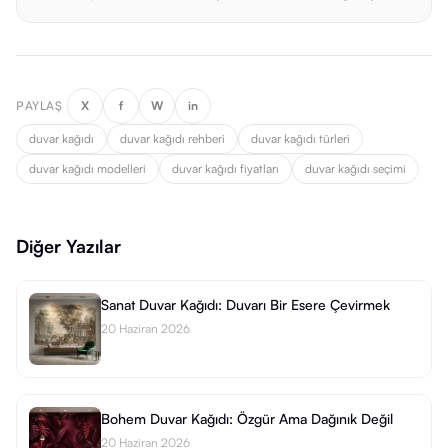
PAYLAŞ
X
f
W
in
duvar kağıdı
duvar kağıdı rehberi
duvar kağıdı türleri
duvar kağıdı modelleri
duvar kağıdı fiyatları
duvar kağıdı seçimi
Diğer Yazılar
Sanat Duvar Kağıdı: Duvarı Bir Esere Çevirmek
20 Haziran 2026
Bohem Duvar Kağıdı: Özgür Ama Dağınık Değil
20 Haziran 2026