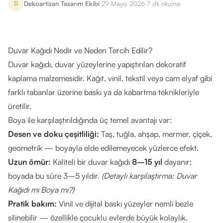
Dekoartizan Tasarım Ekibi
·
29 Mayıs 2026
·
7
dk okuma
D
Duvar Kağıdı Nedir ve Neden Tercih Edilir?
Duvar kağıdı, duvar yüzeylerine yapıştırılan dekoratif
kaplama malzemesidir. Kağıt, vinil, tekstil veya cam elyaf gibi
farklı tabanlar üzerine baskı ya da kabartma teknikleriyle
üretilir.
Boya ile karşılaştırıldığında üç temel avantajı var:
Desen ve doku çeşitliliği:
Taş, tuğla, ahşap, mermer, çiçek,
geometrik — boyayla elde edilemeyecek yüzlerce efekt.
Uzun ömür:
Kaliteli bir duvar kağıdı
8–15 yıl
dayanır;
boyada bu süre 3–5 yıldır.
(Detaylı karşılaştırma:
Duvar
Kağıdı mı Boya mı?
)
Pratik bakım:
Vinil ve dijital baskı yüzeyler nemli bezle
silinebilir — özellikle çocuklu evlerde büyük kolaylık.