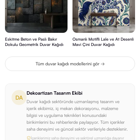
Eskitme Beton ve Paslı Bakır
Osmanlı Motifli Lale ve At Desenli
Dokulu Geometrik Duvar Kağıdı
Mavi Çini Duvar Kağıdı
Tüm duvar kağıdı modellerini gör →
Dekoartizan Tasarım Ekibi
DA
Duvar kağıdı sektöründe uzmanlaşmış tasarım ve
içerik ekibimiz, iç mekan dekorasyonu, malzeme
bilgisi ve uygulama teknikleri konusundaki
birikimlerini bu rehberlerde paylaşıyor. Tüm içerikler
saha deneyimi ve güncel sektör verileriyle desteklenir.
İçeriklerimiz saha deneyimi ve sektörel uzmanlığa dayanır