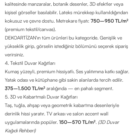
kalitesinde manzaralar, botanik desenler, 3D efektler veya
kişisel görseller basılabilir. Lateks mürekkep kullanıldığından
kokusuz ve çevre dostu. Metrekare fiyatı:
750–950 TL/m²
(premium tekstil/canvas).
DEKOARTİZAN'ın tüm ürünleri bu kategoride. Genişlik ve
yükseklik girip, görselin istediğiniz bölümünü seçerek sipariş
verirsiniz.
4. Tekstil Duvar Kağıtları
Kumaş yüzeyli, premium hissiyatlı. Ses yalıtımına katkı sağlar.
Yatak odası ve kütüphane gibi sakin alanlarda tercih edilir.
375–1.500 TL/m²
aralığında — en pahalı segment.
5. 3D ve Kabartmalı Duvar Kağıtları
Taş, tuğla, ahşap veya geometrik kabartma desenleriyle
derinlik hissi yaratır. TV arkası ve salon accent wall
uygulamalarında popüler.
150–570 TL/m²
.
(
3D Duvar
Kağıdı Rehberi
)