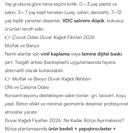
Yaş grubuna göre tema seçimi kritik. 0–3 yaş pastel ve
sakin; 3–7 yaş keşif temaları (uzay, safari, denizaltı); 7–12
yaş kişilik yansıtan desenler.
VOC salınımı düşük
, kokusuz
ürünleri tercih edin.
👉
Çocuk Odası Duvar Kağıdı Fikirleri 2026
Mutfak ve Banyo
Nemli alanlar için
vinil kaplama
veya
lamine dijital baskı
şart. Tezgâh arkası (backsplash) uygulamasında fayans
alternatifi olarak kullanılabilir.
👉
Mutfak ve Banyo Duvar Kağıdı Rehberi
Ofis ve Çalışma Odası
Konsantrasyonu destekleyen sakin tonlar: gri, lacivert, koyu
yeşil. Beton efekt ve minimal geometrik desenler profesyonel
atmosfer yaratır.
Duvar Kağıdı Fiyatları 2026: Ne Kadar Bütçe Ayırmalısınız?
Bütçe planlamasında
ürün bedeli + yapıştırıcı/astar +