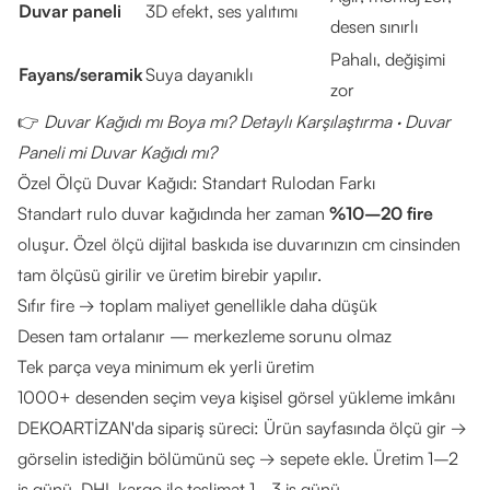
Duvar paneli
3D efekt, ses yalıtımı
desen sınırlı
Pahalı, değişimi
Fayans/seramik
Suya dayanıklı
zor
👉
Duvar Kağıdı mı Boya mı? Detaylı Karşılaştırma
·
Duvar
Paneli mi Duvar Kağıdı mı?
Özel Ölçü Duvar Kağıdı: Standart Rulodan Farkı
Standart rulo duvar kağıdında her zaman
%10–20 fire
oluşur. Özel ölçü dijital baskıda ise duvarınızın cm cinsinden
tam ölçüsü girilir ve üretim birebir yapılır.
Sıfır fire → toplam maliyet genellikle daha düşük
Desen tam ortalanır — merkezleme sorunu olmaz
Tek parça veya minimum ek yerli üretim
1000+ desenden seçim veya kişisel görsel yükleme imkânı
DEKOARTİZAN'da sipariş süreci: Ürün sayfasında ölçü gir →
görselin istediğin bölümünü seç → sepete ekle. Üretim 1–2
iş günü, DHL kargo ile teslimat 1–3 iş günü.