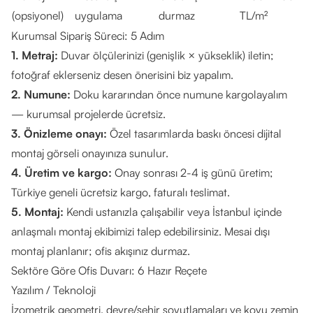
(opsiyonel)
uygulama
durmaz
TL/m²
Kurumsal Sipariş Süreci: 5 Adım
1. Metraj:
Duvar ölçülerinizi (genişlik × yükseklik) iletin;
fotoğraf eklerseniz desen önerisini biz yapalım.
2. Numune:
Doku kararından önce numune kargolayalım
— kurumsal projelerde ücretsiz.
3. Önizleme onayı:
Özel tasarımlarda baskı öncesi dijital
montaj görseli onayınıza sunulur.
4. Üretim ve kargo:
Onay sonrası 2-4 iş günü üretim;
Türkiye geneli ücretsiz kargo, faturalı teslimat.
5. Montaj:
Kendi ustanızla çalışabilir veya İstanbul içinde
anlaşmalı montaj ekibimizi talep edebilirsiniz. Mesai dışı
montaj planlanır; ofis akışınız durmaz.
Sektöre Göre Ofis Duvarı: 6 Hazır Reçete
Yazılım / Teknoloji
İzometrik geometri, devre/şehir soyutlamaları ve koyu zemin