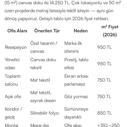
(15 m²) canvas doku ile 14.250 TL. Çok lokasyonlu ve 50 m²
üzeri projelerde metraj listesiyle
teklif isteyin
— aynı gün
dönüş yapıyoruz. Detaylı tablo için
2026 fiyat rehberi
.
m² Fiyat
Ofis Alanı
Önerilen Tür
Neden
(2026)
Özel tasarım /
Marka ilk
Resepsiyon
950 TL
canvas
izlenimi
Yönetici
Canvas doku
Prestij, tablo
950 TL
odası
tekstil
etkisi
Toplantı
Ekran arkası
Mat tekstil
750 TL
salonu
parlamasız
Mat tekstil,
Açık ofis
Göz yormaz
750 TL
seyrek desen
Koridor /
Sürtünmeye
Silinebilir folyo
850 TL
geçiş
dayanıklı
Montaj
Mesai dışı
Ofis akışı
+150–250