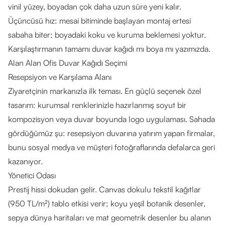
vinil yüzey, boyadan çok daha uzun süre yeni kalır.
Üçüncüsü hız: mesai bitiminde başlayan montaj ertesi
sabaha biter; boyadaki koku ve kuruma beklemesi yoktur.
Karşılaştırmanın tamamı
duvar kağıdı mı boya mı
yazımızda.
Alan Alan Ofis Duvar Kağıdı Seçimi
Resepsiyon ve Karşılama Alanı
Ziyaretçinin markanızla ilk teması. En güçlü seçenek
özel
tasarım
: kurumsal renklerinizle hazırlanmış soyut bir
kompozisyon veya duvar boyunda logo uygulaması. Sahada
gördüğümüz şu: resepsiyon duvarına yatırım yapan firmalar,
bunu sosyal medya ve müşteri fotoğraflarında defalarca geri
kazanıyor.
Yönetici Odası
Prestij hissi dokudan gelir. Canvas dokulu tekstil kağıtlar
(950 TL/m²) tablo etkisi verir; koyu yeşil botanik desenler,
sepya dünya haritaları ve mat geometrik desenler bu alanın