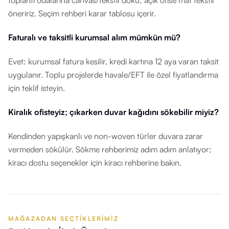
toplantı odalarına canvas/tekstil doku; açık ofise mat tekstil
öneririz. Seçim rehberi karar tablosu içerir.
Faturalı ve taksitli kurumsal alım mümkün mü?
Evet: kurumsal fatura kesilir, kredi kartına 12 aya varan taksit
uygulanır. Toplu projelerde havale/EFT ile özel fiyatlandırma
için teklif isteyin.
Kiralık ofisteyiz; çıkarken duvar kağıdını sökebilir miyiz?
Kendinden yapışkanlı ve non-woven türler duvara zarar
vermeden sökülür. Sökme rehberimiz adım adım anlatıyor;
kiracı dostu seçenekler için kiracı rehberine bakın.
MAĞAZADAN SEÇTIKLERIMIZ