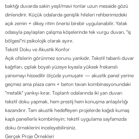
baktığı duvarda sakin yeşil/mavi tonlar uzun mesaide gözü
dinlendirir. Küçük odalarda
genişlik hileleri
rehberimizdeki
açık zemin + dikey ritim önerisi birebir uygulanabilir. Yatak
odasıyla paylaşılan çalışma köşelerinde tek vurgu duvarı, "iş
bölgesi"ni psikolojik olarak ayırır.
Tekstil Doku ve Akustik Konfor
Açık ofislerin görünmez sorunu yankıdır. Tekstil tabanlı duvar
kağıtları, çıplak boyalı yüzeye kıyasla yüksek frekanslı
yansımayı hissedilir ölçüde yumuşatır — akustik panel yerine
geçmez ama plaza camı + beton tavan kombinasyonundaki
"metalik" yankıyı kırar. Toplantı odalarında iki yan duvarı
tekstil doku yapmak, hem prestij hem konuşma anlaşılırlığı
kazandırır. Tam akustik hedefleyen projelerde kağıdı kumaş
kaplı panellerle kombinleyin;
tekstil uygulama sayfamızda
doku örneklerini inceleyebilirsiniz.
Gerçek Proje Örnekleri