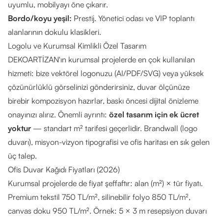
uyumlu, mobilyayı öne çıkarır.
Bordo/koyu yeşil:
Prestij. Yönetici odası ve VIP toplantı
alanlarının dokulu klasikleri.
Logolu ve Kurumsal Kimlikli Özel Tasarım
DEKOARTİZAN'ın kurumsal projelerde en çok kullanılan
hizmeti: bize vektörel logonuzu (AI/PDF/SVG) veya yüksek
çözünürlüklü görselinizi gönderirsiniz, duvar ölçünüze
birebir kompozisyon hazırlar, baskı öncesi dijital önizleme
onayınızı alırız. Önemli ayrıntı:
özel tasarım için ek ücret
yoktur
— standart m² tarifesi geçerlidir. Brandwall (logo
duvarı), misyon-vizyon tipografisi ve ofis haritası en sık gelen
üç talep.
Ofis Duvar Kağıdı Fiyatları (2026)
Kurumsal projelerde de fiyat şeffaftır: alan (m²) × tür fiyatı.
Premium tekstil 750 TL/m², silinebilir folyo 850 TL/m²,
canvas doku 950 TL/m². Örnek: 5 × 3 m resepsiyon duvarı