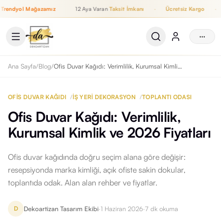
dyol Mağazamız
12 Aya Varan
Taksit İmkanı
·
Ücretsiz Kargo
·
Wha
12 Aya Varan Taksit İmkanı, Ücretsiz Kargo, WhatsApp Destek, T
···
Ana Sayfa
/
Blog
/
Ofis Duvar Kağıdı: Verimlilik, Kurumsal Kimlik ve 2026 Fiyatları
OFIS DUVAR KAĞIDI
/
IŞ YERI DEKORASYON
/
TOPLANTI ODASI
Ofis Duvar Kağıdı: Verimlilik,
Kurumsal Kimlik ve 2026 Fiyatları
Ofis duvar kağıdında doğru seçim alana göre değişir:
resepsiyonda marka kimliği, açık ofiste sakin dokular,
toplantıda odak. Alan alan rehber ve fiyatlar.
Dekoartizan Tasarım Ekibi
·
1 Haziran 2026
·
7
dk okuma
D