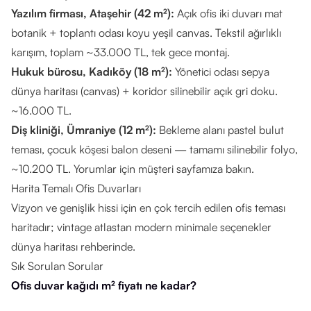
Yazılım firması, Ataşehir (42 m²):
Açık ofis iki duvarı mat
botanik + toplantı odası koyu yeşil canvas. Tekstil ağırlıklı
karışım, toplam ~33.000 TL, tek gece montaj.
Hukuk bürosu, Kadıköy (18 m²):
Yönetici odası sepya
dünya haritası (canvas) + koridor silinebilir açık gri doku.
~16.000 TL.
Diş kliniği, Ümraniye (12 m²):
Bekleme alanı pastel bulut
teması, çocuk köşesi balon deseni — tamamı silinebilir folyo,
~10.200 TL. Yorumlar için
müşteri sayfamıza
bakın.
Harita Temalı Ofis Duvarları
Vizyon ve genişlik hissi için en çok tercih edilen ofis teması
haritadır; vintage atlastan modern minimale seçenekler
dünya haritası rehberinde
.
Sık Sorulan Sorular
Ofis duvar kağıdı m² fiyatı ne kadar?