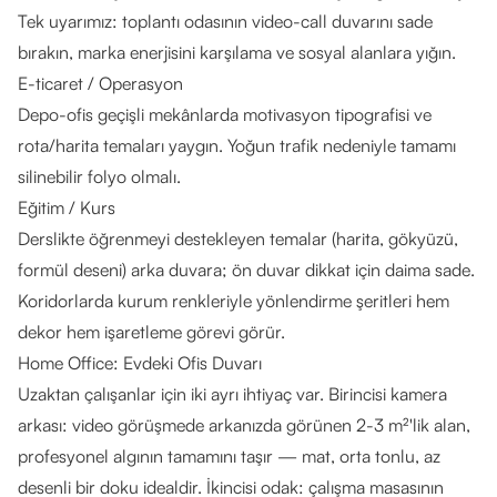
Tek uyarımız: toplantı odasının video-call duvarını sade
bırakın, marka enerjisini karşılama ve sosyal alanlara yığın.
E-ticaret / Operasyon
Depo-ofis geçişli mekânlarda motivasyon tipografisi ve
rota/harita temaları yaygın. Yoğun trafik nedeniyle tamamı
silinebilir folyo olmalı.
Eğitim / Kurs
Derslikte öğrenmeyi destekleyen temalar (harita, gökyüzü,
formül deseni) arka duvara; ön duvar dikkat için daima sade.
Koridorlarda kurum renkleriyle yönlendirme şeritleri hem
dekor hem işaretleme görevi görür.
Home Office: Evdeki Ofis Duvarı
Uzaktan çalışanlar için iki ayrı ihtiyaç var. Birincisi kamera
arkası: video görüşmede arkanızda görünen 2-3 m²'lik alan,
profesyonel algının tamamını taşır — mat, orta tonlu, az
desenli bir doku idealdir. İkincisi odak: çalışma masasının