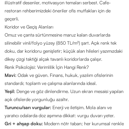
illüstratif desenler, motivasyon temaları serbest.
Cafe-
restoran rehberimizdeki
öneriler ofis mutfakları için de
geçerli.
Koridor ve Geçiş Alanları
Omuz ve çanta sürtünmesine maruz kalan duvarlarda
silinebilir vinil/folyo yüzey (850 TL/m²) şart. Açık renk tek
doku, dar koridoru genişletir;
küçük alan hileleri
yazımızdaki
dikey çizgi taktiği alçak tavanlı koridorlarda çalışır.
Renk Psikolojisi: Verimlilik İçin Hangi Renk?
Mavi:
Odak ve güven. Finans, hukuk, yazılım ofislerinin
standardı; toplantı ve çalışma alanlarında ideal.
Yeşil:
Denge ve göz dinlendirme. Uzun ekran mesaisi yapılan
açık ofislerde yorgunluğu azaltır.
Turuncu/sarı vurgular:
Enerji ve iletişim. Mola alanı ve
yaratıcı odalarda doz aşımına dikkat: vurgu duvarı yeter.
Gri + ahşap doku:
Modern nötr taban; her kurumsal renkle