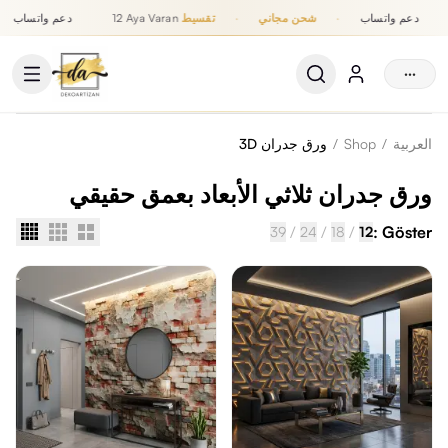
دعم واتساب
·
شحن مجاني
·
تقسيط
12 Aya Varan
دعم واتساب
تقسيط حتى 12 شهر, شحن مجاني, دعم واتساب
···
العربية
/
Shop
/
ورق جدران 3D
ورق جدران ثلاثي الأبعاد بعمق حقيقي
/
/
/
Göster :
39
24
18
12