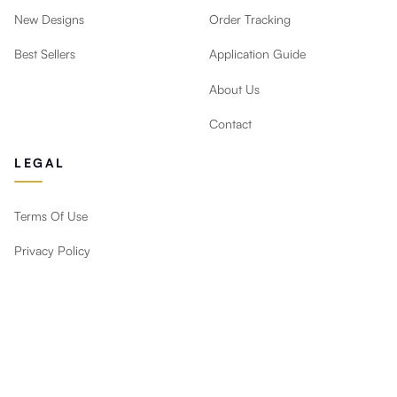
New Designs
Order Tracking
Best Sellers
Application Guide
About Us
Contact
LEGAL
Terms Of Use
Privacy Policy
Return Policy
Bleiben Sie auf dem Laufenden
Neue Designs, Angebote und Deko-Tipps direkt in Ihr