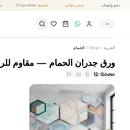
دعم واتساب
·
شحن مجاني
·
تقسيط
12 Aya Varan
···
العربية
/
Shop
/
الحمام
ورق جدران الحمام — مقاوم للر
39
/
24
/
18
/
12
Göster :