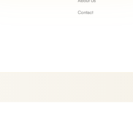
About Us
Contact
 التطبيق
المدونة
الشروط والأحكام
حماية البيانات
معلومات الشحن
سياسة الخصو