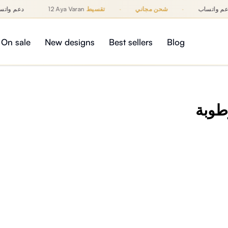
دعم واتساب
·
شحن مجاني
·
تقسيط
12 Aya Varan
دعم وات
On sale
New designs
Best sellers
Blog
طوبة