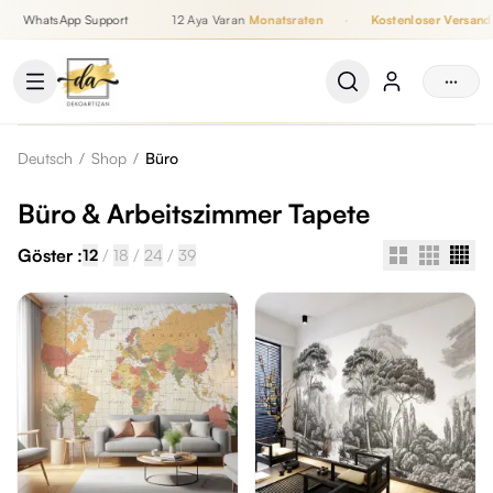
WhatsApp Support
12 Aya Varan
Monatsraten
·
Kostenloser Versand
Bis zu 12 Monatsraten, Kostenloser Versand, WhatsApp Support
···
Deutsch
/
Shop
/
Büro
Büro & Arbeitszimmer Tapete
Göster :
/
/
/
12
18
24
39