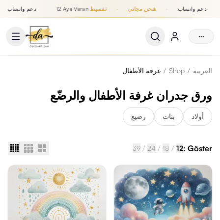
دعم واتساب
·
شحن مجاني
·
تقسيط
12 Aya Varan
دعم واتساب
تقسيط حتى 12 شهر, شحن مجاني, دعم واتساب
···
العربية
/
Shop
/
غرفة الأطفال
ورق جدران غرفة الأطفال والرضّع
أولاد
بنات
رضيع
/
/
/
Göster :
39
24
18
12