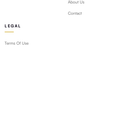
About Us
Contact
LEGAL
Terms Of Use
Privacy Policy
Return Policy
ابقَ على اطلاع
تصاميم جديدة وعروض ونصائح ديكور مباشرة إلى بريدك.
اشترك