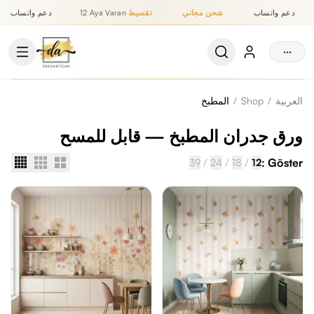
دعم واتساب
·
شحن مجاني
·
تقسيط
12 Aya Varan
دعم واتساب
تقسيط حتى 12 شهر, شحن مجاني, دعم واتساب
···
العربية
/
Shop
/
المطبخ
ورق جدران المطبخ — قابل للمسح
/
/
/
Göster :
39
24
18
12