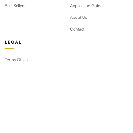
Best Sellers
Application Guide
About Us
Contact
LEGAL
Terms Of Use
Privacy Policy
Return Policy
Будьте в курсе
Новые дизайны, скидки и советы по декору прямо на
почту.