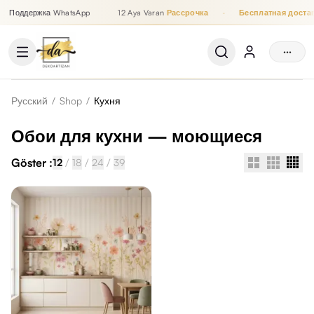
Поддержка WhatsApp
12 Aya Varan
Рассрочка
·
Бесплатная достав
Рассрочка до 12 месяцев, Бесплатная доставка, Поддержка
···
Русский
/
Shop
/
Кухня
Обои для кухни — моющиеся
Göster :
/
/
/
12
18
24
39