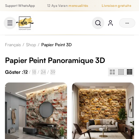
Support WhatsApp
12 Aya Varan
mensualités
·
Livraison gratuite
·
Jusqu'à 12 mensualités, Livraison gratuite, Support WhatsApp
···
Français
/
Shop
/
Papier Peint 3D
Papier Peint Panoramique 3D
Göster :
/
/
/
12
18
24
39