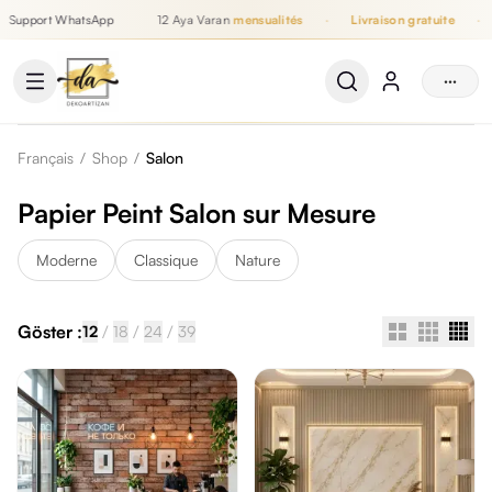
Support WhatsApp
12 Aya Varan
mensualités
·
Livraison gratuite
·
Jusqu'à 12 mensualités, Livraison gratuite, Support WhatsApp
···
Français
/
Shop
/
Salon
Papier Peint Salon sur Mesure
Moderne
Classique
Nature
Göster :
/
/
/
12
18
24
39