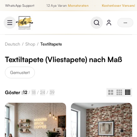
WhatsApp Support
12 Aya Varan
Monatsraten
·
Kostenloser Versand
Bis zu 12 Monatsraten, Kostenloser Versand, WhatsApp Support
···
Deutsch
/
Shop
/
Textiltapete
Textiltapete (Vliestapete) nach Maß
Gemustert
Göster :
/
/
/
12
18
24
39