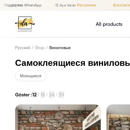
Поддержка WhatsApp
12 Aya Varan
Рассрочка
·
Бесплатна
Рассрочка до 12 месяцев, Бесплатная доставка, Поддержка
İZAN
All products
Русский
/
Shop
/
Виниловые
Самоклеящиеся виниловы
Моющиеся
Göster :
12
/
18
/
24
/
39