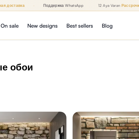
я доставка
·
Поддержка WhatsApp
12 Aya Varan
Рассрочка
 WhatsApp
On sale
New designs
Best sellers
Blog
е обои